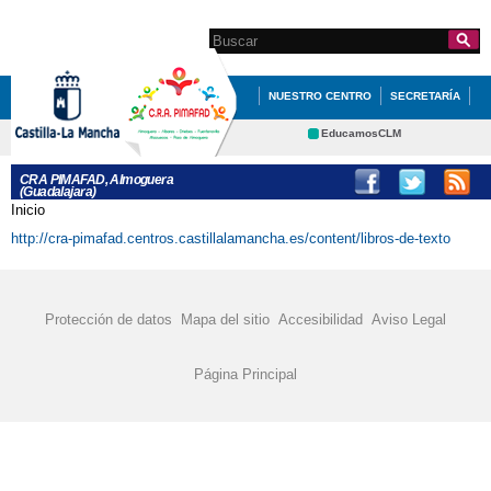
Pasar al
contenido
Search this site
Formulario de
principal
búsqueda
NUESTRO CENTRO
SECRETARÍA
EDUCACIÓN
QUÉ HACEMOS
EducamosCLM
Delphos
INFÓRMATE
CRA PIMAFAD, Almoguera
(Guadalajara)
Educación
Cultura
Inicio
Se encuentra usted aquí
Deportes
CRFP
http://cra-pimafad.centros.castillalamancha.es/content/libros-de-texto
Contacto
Protección de datos
Mapa del sitio
Accesibilidad
Aviso Legal
Página Principal