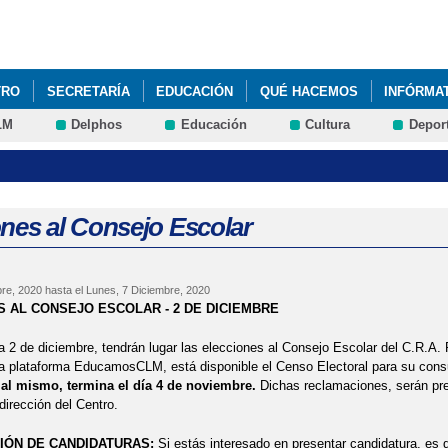
Pasar al
contenido
principal
TRO
SECRETARÍA
EDUCACIÓN
QUÉ HACEMOS
INFÓRMA
LM
Delphos
Educación
Cultura
Depor
ones al Consejo Escolar
re, 2020
hasta el
Lunes, 7 Diciembre, 2020
 AL CONSEJO ESCOLAR - 2 DE DICIEMBRE
a 2 de diciembre, tendrán lugar las elecciones al Consejo Escolar del C.R.A
a plataforma EducamosCLM, está disponible el Censo Electoral para su cons
al mismo, termina el día 4 de noviembre.
Dichas reclamaciones, serán pr
dirección del Centro.
IÓN DE CANDIDATURAS:
Si estás interesado en presentar candidatura, es d