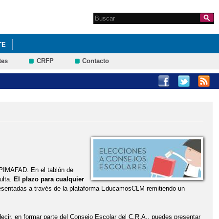
Search this site
Formulario de
búsqueda
TE
tes
CRFP
Contacto
. PIMAFAD. En el tablón de
ulta.
El plazo para cualquier
esentadas a través de la plataforma EducamosCLM remitiendo un
ecir, en formar parte del Consejo Escolar del C.R.A., puedes presentar