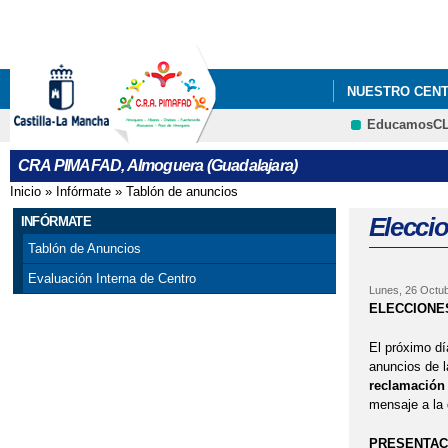
NUESTRO CEN
EducamosC
CRA PIMAFAD, Almoguera (Guadalajara)
Inicio
»
Infórmate
»
Tablón de anuncios
Se encuentra usted aquí
Elecci
INFÓRMATE
Tablón de Anuncios
Evaluación Interna de Centro
Lunes, 26 Octub
ELECCIONES
El próximo dí
anuncios de l
reclamación 
mensaje a la 
PRESENTAC