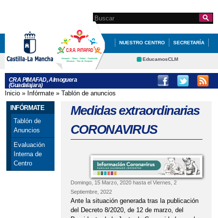
Pasar al
contenido
Search this site
Formulario de
principal
búsqueda
NUESTRO CENTRO
SECRETARÍA
EDUCACIÓN
QUÉ HACEMOS
EducamosCLM
Delphos
INFÓRMATE
CRA PIMAFAD, Almoguera
(Guadalajara)
Educación
Cultura
Inicio
»
Infórmate
»
Tablón de anuncios
Se encuentra usted aquí
Deportes
CRFP
Medidas extraordinarias
INFÓRMATE
Contacto
Tablón de
CORONAVIRUS
Anuncios
Evaluación
Interna de
Centro
Domingo, 15 Marzo, 2020
hasta el
Viernes, 2
Septiembre, 2022
Ante la situación generada tras la publicación
del Decreto 8/2020, de 12 de marzo, del