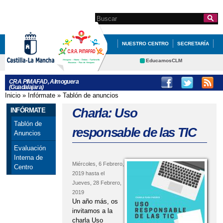
Pasar al
contenido
Search this site
Formulario de
principal
búsqueda
NUESTRO CENTRO
SECRETARÍA
EDUCACIÓN
QUÉ HACEMOS
EducamosCLM
Delphos
INFÓRMATE
CRA PIMAFAD, Almoguera
(Guadalajara)
Educación
Cultura
Inicio
»
Infórmate
»
Tablón de anuncios
Se encuentra usted aquí
Deportes
CRFP
Charla: Uso
INFÓRMATE
Contacto
Tablón de
responsable de las TIC
Anuncios
Evaluación
Interna de
Miércoles, 6 Febrero,
Centro
2019
hasta el
Jueves, 28 Febrero,
2019
Un año más, os
invitamos a la
charla Uso